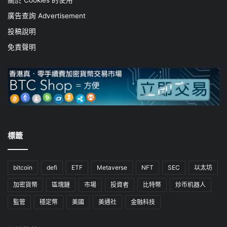
關於 Cookies 的使用
廣告查詢 Advertisement
投稿說明
免責聲明
標籤
bitcoin
defi
ETF
Metaverse
NFT
SEC
以太坊
加密貨幣
區塊鏈
市場
投資者
比特幣
炒币机器人
監管
穩定幣
美國
美通社
金融科技