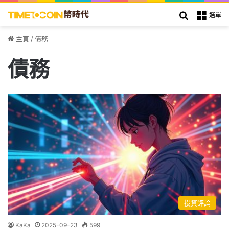
搜索
選單
主頁
/
債務
債務
投資評論
KaKa
2025-09-23
599