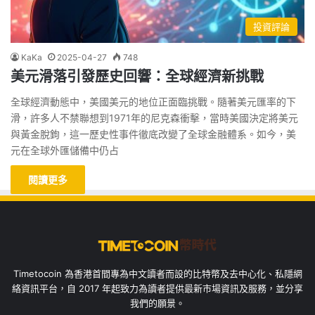
投資評論
KaKa
2025-04-27
748
美元滑落引發歷史回響：全球經濟新挑戰
全球經濟動態中，美國美元的地位正面臨挑戰。隨著美元匯率的下
滑，許多人不禁聯想到1971年的尼克森衝擊，當時美國決定將美元
與黃金脫鉤，這一歷史性事件徹底改變了全球金融體系。如今，美
元在全球外匯儲備中仍占
閱讀更多
Timetocoin 為香港首間專為中文讀者而設的比特幣及去中心化、私隱網
絡資訊平台，自 2017 年起致力為讀者提供最新市場資訊及服務，並分享
我們的願景。