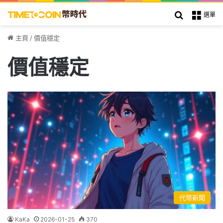
搜索
選單
主頁
/
價值穩定
價值穩定
代幣新聞
KaKa
2026-01-25
370