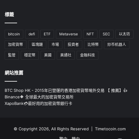
標籤
bitcoin
defi
ETF
Metaverse
NFT
SEC
以太坊
加密貨幣
區塊鏈
市場
投資者
比特幣
炒币机器人
監管
穩定幣
美國
美通社
金融科技
網站推薦
BTC Shop HK - 2015年已營運的香港加密貨幣埸外交易 【 推薦】👍
Binance🔶 全球最大的加密貨幣交易所
XapoBank💳最好用的加密貨幣銀行卡
© Copyright 2026, All Rights Reserved | Timetocoin.com
繁中
簡中