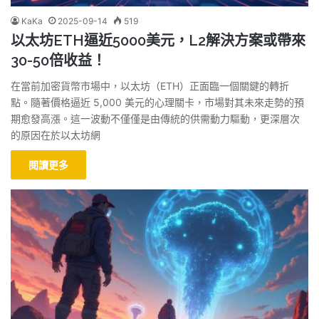
KaKa
2025-09-14
519
以太坊ETH逼近5000美元，L2解決方案或帶來
30-50倍收益！
在當前加密貨幣市場中，以太坊（ETH）正面臨一個關鍵的轉折
點。隨著價格逼近 5,000 美元的心理關卡，市場對其未來走勢的預
期愈發高漲。這一波動不僅僅是由傳統的供需動力驅動，更深層次
的原因在於以太坊網
閱讀更多