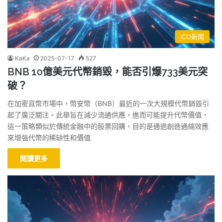
ICO新聞
KaKa
2025-07-17
527
BNB 10億美元代幣銷毀，能否引爆733美元突
破？
在加密貨幣市場中，幣安幣（BNB）最近的一次大規模代幣銷毀引
起了廣泛關注。此舉旨在減少流通供應，進而可能提升代幣價值，
這一策略類似於傳統金融中的股票回購，目的是通過創造通縮效應
來增強代幣的稀缺性和價值
閱讀更多