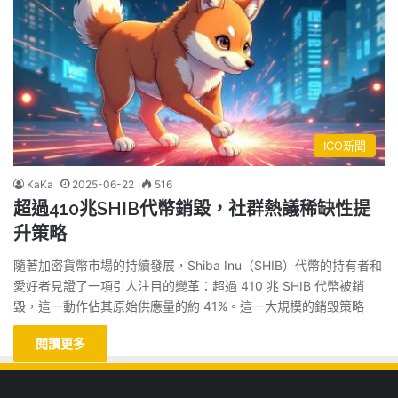
ICO新聞
KaKa
2025-06-22
516
超過410兆SHIB代幣銷毀，社群熱議稀缺性提
升策略
隨著加密貨幣市場的持續發展，Shiba Inu（SHIB）代幣的持有者和
愛好者見證了一項引人注目的變革：超過 410 兆 SHIB 代幣被銷
毀，這一動作佔其原始供應量的約 41%。這一大規模的銷毀策略
閱讀更多