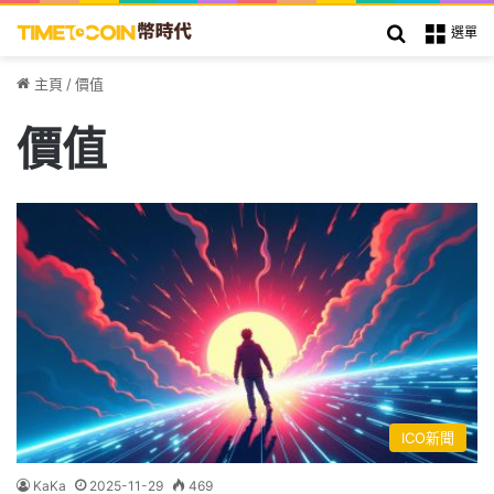
搜索
選單
主頁
/
價值
價值
ICO新聞
KaKa
2025-11-29
469