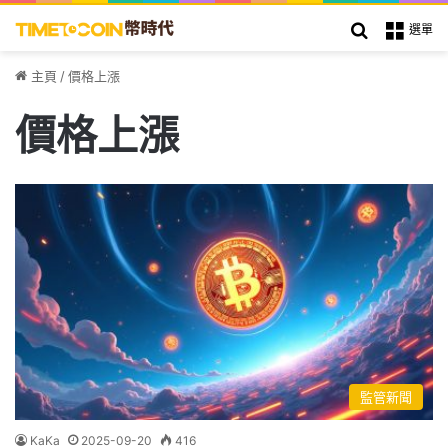
搜索
選單
主頁
/
價格上漲
價格上漲
監管新聞
KaKa
2025-09-20
416