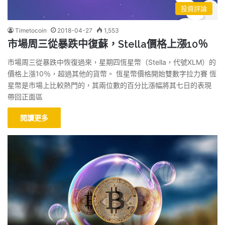
投資評論
Timetocoin
2018-04-27
1,553
市場周三從暴跌中復蘇，Stella價格上漲10％
市場周三從暴跌中恢復過來，星期四恆星幣（Stella，代號XLM）的
價格上漲10％，超過其他的貨幣。 恆星幣價格開始雙數字拉力賽 恆
星幣是市場上比較熱門的，其兩位數的百分比漲幅將其七日的表現
帶回正面區
閱讀更多