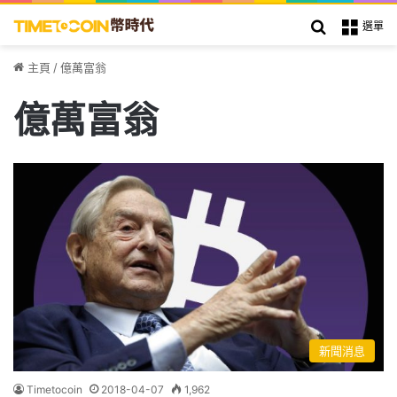
搜索
選單
主頁
/
億萬富翁
億萬富翁
新聞消息
Timetocoin
2018-04-07
1,962