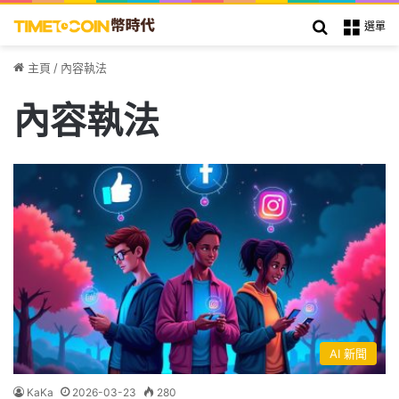
搜索
選單
主頁
/
內容執法
內容執法
AI 新聞
KaKa
2026-03-23
280