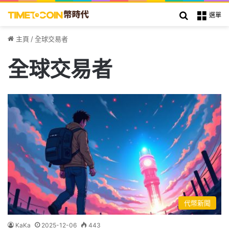
搜索
選單
主頁
/
全球交易者
全球交易者
代幣新聞
KaKa
2025-12-06
443