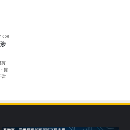
1,006
工涉
結算
工。據
不當