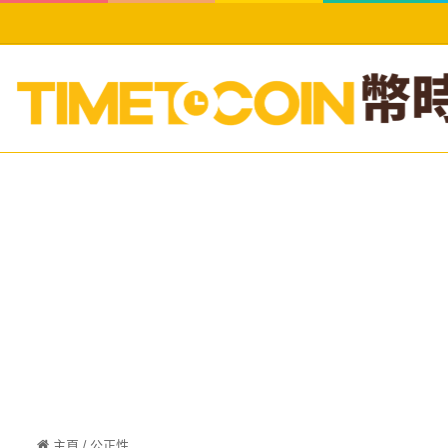
主頁
/
公正性