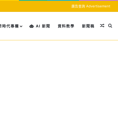
廣告查詢 Advertisement
隨機文
搜
幣時代專欄
AI 新聞
資料教學
新聞稿