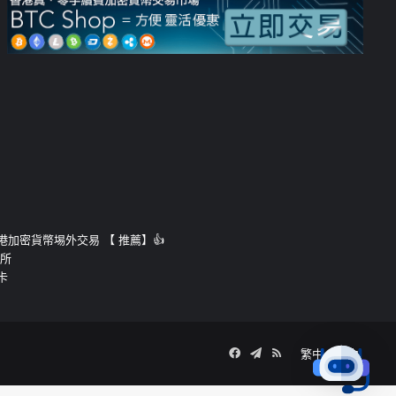
運的香港加密貨幣埸外交易 【 推薦】👍
易所
卡
Facebook
Telegram
RSS
繁中
簡中