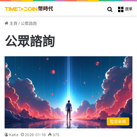
搜索
選單
主頁
/
公眾諮詢
公眾諮詢
監管新聞
KaKa
2026-01-16
375