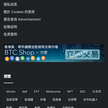
隱私政策
關於 Cookies 的使用
廣告查詢 Advertisement
投稿說明
免責聲明
標籤
bitcoin
defi
ETF
Metaverse
NFT
SEC
以太坊
加密貨幣
區塊鏈
市場
投資者
比特幣
炒币机器人
監管
穩定幣
美國
美通社
金融科技