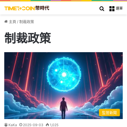
搜索
選單
主頁
/
制裁政策
制裁政策
監管新聞
KaKa
2025-09-03
1,025