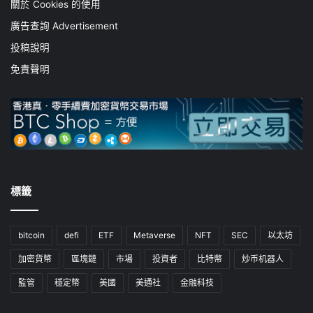
關於 Cookies 的使用
廣告查詢 Advertisement
投稿說明
免責聲明
標籤
bitcoin
defi
ETF
Metaverse
NFT
SEC
以太坊
加密貨幣
區塊鏈
市場
投資者
比特幣
炒币机器人
監管
穩定幣
美國
美通社
金融科技