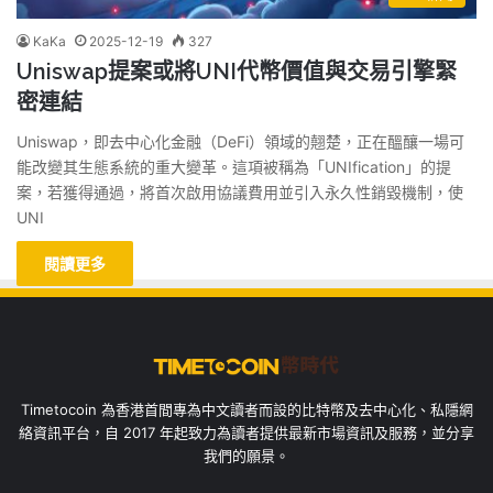
KaKa
2025-12-19
327
Uniswap提案或將UNI代幣價值與交易引擎緊
密連結
Uniswap，即去中心化金融（DeFi）領域的翹楚，正在醞釀一場可
能改變其生態系統的重大變革。這項被稱為「UNIfication」的提
案，若獲得通過，將首次啟用協議費用並引入永久性銷毀機制，使
UNI
閱讀更多
Timetocoin 為香港首間專為中文讀者而設的比特幣及去中心化、私隱網
絡資訊平台，自 2017 年起致力為讀者提供最新市場資訊及服務，並分享
我們的願景。