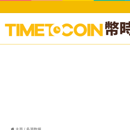
主頁
/
多源数据