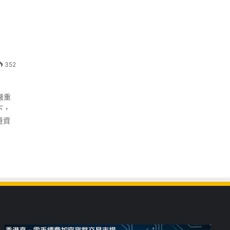
352
嚴重
下，
量資