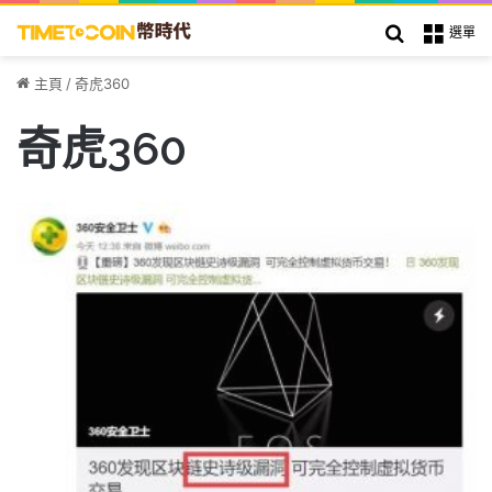
搜索
選單
主頁
/
奇虎360
奇虎360