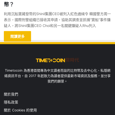
幣？
利用沉船寶藏發幣的Shinil集團CEO被列入紅色通緝令 韓國警方周一
表示，國際刑警組織已接收其申請，協助其調查並抓捕“寶船”事件嫌
疑人，將Shinil集團CEO Choi和另一名關鍵嫌疑人Rhu列入
閱讀更多
Timetocoin 為香港首間專為中文讀者而設的比特幣及去中心化、私隱網
絡資訊平台，自 2017 年起致力為讀者提供最新市場資訊及服務，並分享
我們的願景。
關於我們
隱私政策
關於 Cookies 的使用