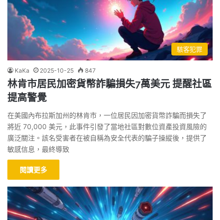
駭客犯罪
KaKa
2025-10-25
847
林肯市居民加密貨幣詐騙損失7萬美元 提醒社區
提高警覺
在美國內布拉斯加州的林肯市，一位居民因加密貨幣詐騙而損失了
將近 70,000 美元，此事件引發了當地社區對數位資產投資風險的
廣泛關注。該名受害者在被自稱為安全代表的騙子操縱後，提供了
敏感信息，最終導致
閱讀更多