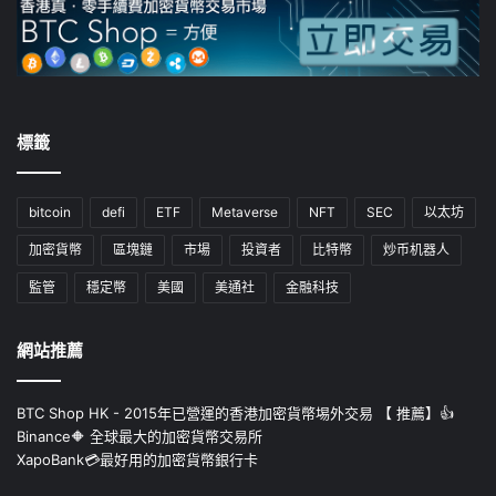
標籤
bitcoin
defi
ETF
Metaverse
NFT
SEC
以太坊
加密貨幣
區塊鏈
市場
投資者
比特幣
炒币机器人
監管
穩定幣
美國
美通社
金融科技
網站推薦
BTC Shop HK - 2015年已營運的香港加密貨幣埸外交易 【 推薦】👍
Binance🔶 全球最大的加密貨幣交易所
XapoBank💳最好用的加密貨幣銀行卡