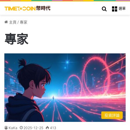
搜索
選單
主頁
/
專家
專家
投資評論
KaKa
2025-12-25
413