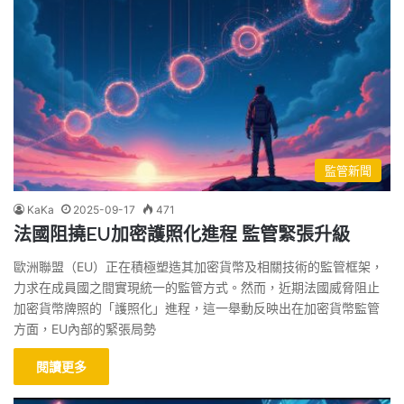
監管新聞
KaKa
2025-09-17
471
法國阻撓EU加密護照化進程 監管緊張升級
歐洲聯盟（EU）正在積極塑造其加密貨幣及相關技術的監管框架，
力求在成員國之間實現統一的監管方式。然而，近期法國威脅阻止
加密貨幣牌照的「護照化」進程，這一舉動反映出在加密貨幣監管
方面，EU內部的緊張局勢
閱讀更多