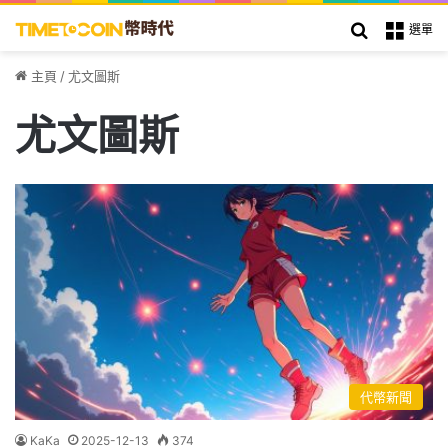
搜索
選單
主頁
/
尤文圖斯
尤文圖斯
代幣新聞
KaKa
2025-12-13
374