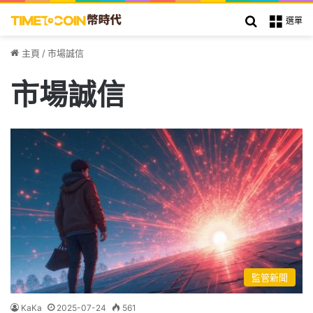
搜索
選單
主頁
/
市場誠信
市場誠信
監管新聞
KaKa
2025-07-24
561