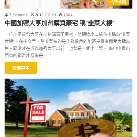
代幣新聞
Timetocoin
2018-07-23
1,904
中國加密大亨加州購買豪宅 稱“韭菜大樓”
一位加密貨幣大亨在加州購買了豪宅，他把這座二級住宅稱為“韭菜
大樓”。在中文里，割韭菜指的是作為散戶的加密投資者遭受大肆拋
售。郭洪才在成為加密大亨以前，也曾是一個小韭菜。 來自中國山
西省的郭洪才原來是一
閱讀更多