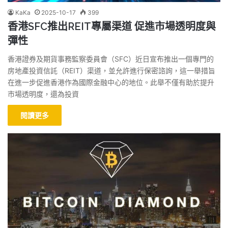
KaKa
2025-10-17
399
香港SFC推出REIT專屬渠道 促進市場透明度與
彈性
香港證券及期貨事務監察委員會（SFC）近日宣布推出一個專門的
房地產投資信託（REIT）渠道，並允許進行保密諮詢，這一舉措旨
在進一步促進香港作為國際金融中心的地位。此舉不僅有助於提升
市場透明度，還為投資
閱讀更多