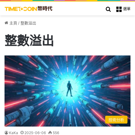
搜索
選單
主頁
/
整數溢出
整數溢出
技術分析
KaKa
2025-06-06
556