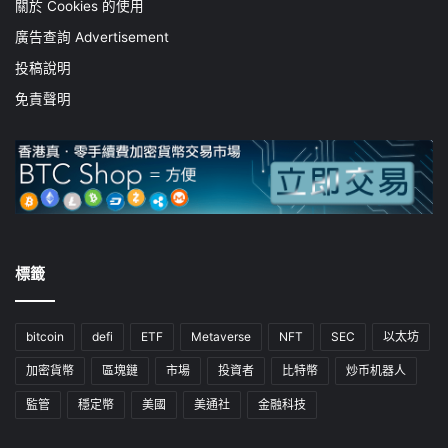
關於 Cookies 的使用
廣告查詢 Advertisement
投稿說明
免責聲明
標籤
bitcoin
defi
ETF
Metaverse
NFT
SEC
以太坊
加密貨幣
區塊鏈
市場
投資者
比特幣
炒币机器人
監管
穩定幣
美國
美通社
金融科技