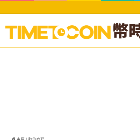
主頁
/
數位商務