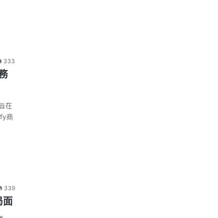
333
商務
，旨在
fy商
339
局面