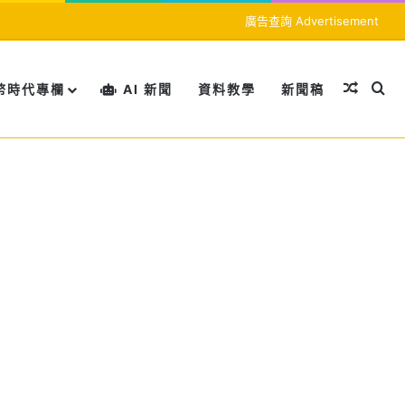
廣告查詢 Advertisement
隨機文
搜
幣時代專欄
AI 新聞
資料教學
新聞稿