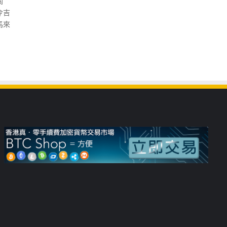
關
令吉
馬來