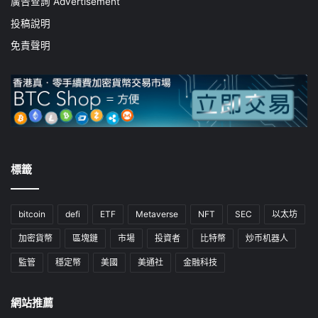
廣告查詢 Advertisement
投稿說明
免責聲明
標籤
bitcoin
defi
ETF
Metaverse
NFT
SEC
以太坊
加密貨幣
區塊鏈
市場
投資者
比特幣
炒币机器人
監管
穩定幣
美國
美通社
金融科技
網站推薦