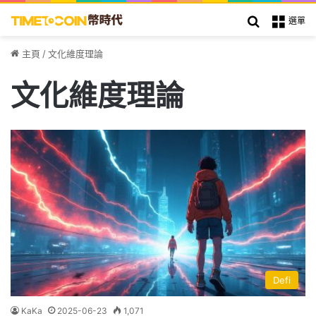
搜索
選單
主頁
/
文化維度理論
文化維度理論
Defi
KaKa
2025-06-23
1,071