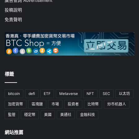
廣告查詢 Advertisement
投稿說明
免責聲明
標籤
bitcoin
defi
ETF
Metaverse
NFT
SEC
以太坊
加密貨幣
區塊鏈
市場
投資者
比特幣
炒币机器人
監管
穩定幣
美國
美通社
金融科技
網站推薦