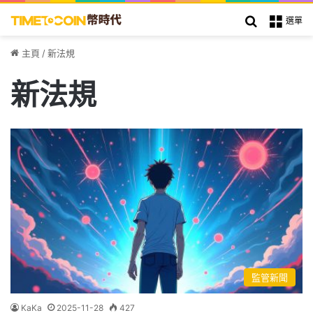
搜索
選單
主頁
/
新法規
新法規
監管新聞
KaKa
2025-11-28
427