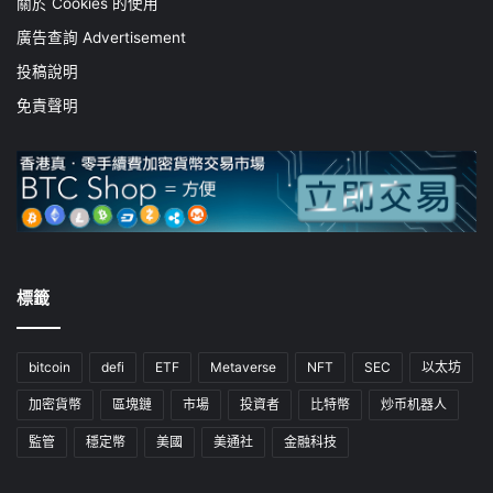
關於 Cookies 的使用
廣告查詢 Advertisement
投稿說明
免責聲明
標籤
bitcoin
defi
ETF
Metaverse
NFT
SEC
以太坊
加密貨幣
區塊鏈
市場
投資者
比特幣
炒币机器人
監管
穩定幣
美國
美通社
金融科技