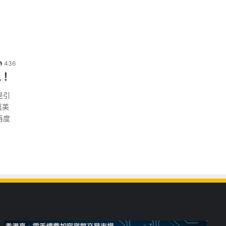
436
現！
是引
萬美
再度