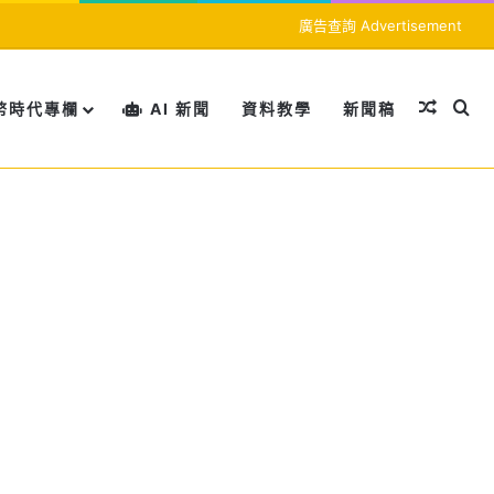
廣告查詢 Advertisement
隨機文
搜
幣時代專欄
AI 新聞
資料教學
新聞稿