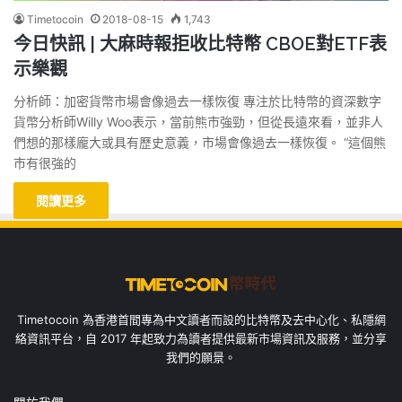
Timetocoin
2018-08-15
1,743
今日快訊 | 大麻時報拒收比特幣 CBOE對ETF表
示樂觀
分析師：加密貨幣市場會像過去一樣恢復 專注於比特幣的資深數字
貨幣分析師Willy Woo表示，當前熊市強勁，但從長遠來看，並非人
們想的那樣龐大或具有歷史意義，市場會像過去一樣恢復。 “這個熊
市有很強的
閱讀更多
Timetocoin 為香港首間專為中文讀者而設的比特幣及去中心化、私隱網
絡資訊平台，自 2017 年起致力為讀者提供最新市場資訊及服務，並分享
我們的願景。