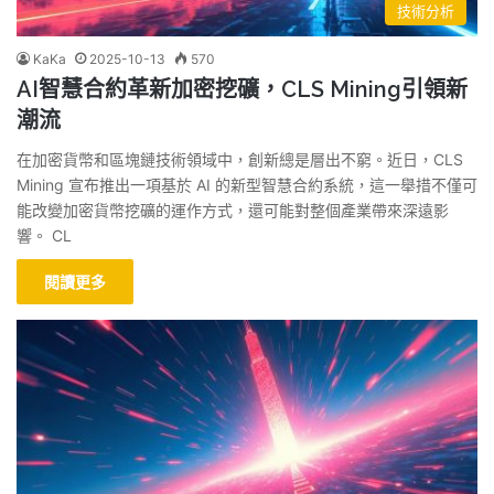
技術分析
KaKa
2025-10-13
570
AI智慧合約革新加密挖礦，CLS Mining引領新
潮流
在加密貨幣和區塊鏈技術領域中，創新總是層出不窮。近日，CLS
Mining 宣布推出一項基於 AI 的新型智慧合約系統，這一舉措不僅可
能改變加密貨幣挖礦的運作方式，還可能對整個產業帶來深遠影
響。 CL
閱讀更多