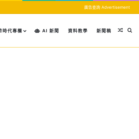
廣告查詢 Advertisement
隨機文
搜
幣時代專欄
AI 新聞
資料教學
新聞稿