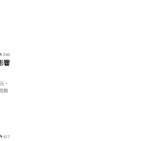
396
影響
美元。
假期
617