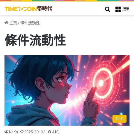
搜索
選單
主頁
/
條件流動性
條件流動性
Defi
KaKa
2025-10-02
419