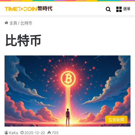
搜索
選單
主頁
/
比特币
比特币
監管新聞
KaKa
2025-12-22
705