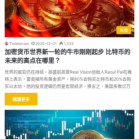
專欄
Timetocoin
2020-12-01
1,333
加密货币世界新一轮的牛市刚刚起步 比特币的
未来的高点在哪里？
世界的疯狂仍在持续，高盛前高管Real Vision创始人Raoul Pal在推
特上表示，要卖掉所有黄金资产，用80%去购买比特币和20%去购
买以太坊。他的投资逻辑仍然是宏观经济，换言之，美国多数亿万
閱讀更多