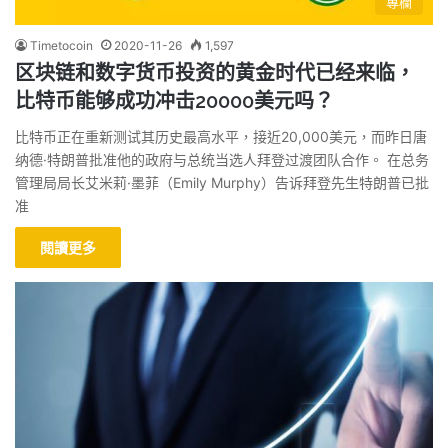
專欄
Timetocoin
2020-11-26
1,597
区块链和数字货币投资的黄金时代已经来临，
比特币能够成功冲击20000美元吗？
比特币正在重新测试其历史最高水平，接近20,000美元，而昨日唐
纳德·特朗普批准他的政府与总统当选人拜登过渡团队合作。 在总务
管理局局长艾米莉·墨菲（Emily Murphy）告诉拜登先生特朗普已批
准
閱讀更多