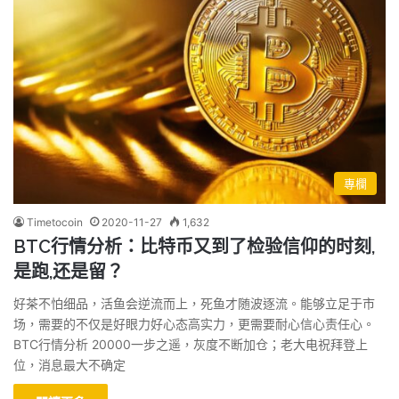
專欄
Timetocoin
2020-11-27
1,632
BTC行情分析：比特币又到了检验信仰的时刻,
是跑,还是留？
好茶不怕细品，活鱼会逆流而上，死鱼才随波逐流。能够立足于市
场，需要的不仅是好眼力好心态高实力，更需要耐心信心责任心。
BTC行情分析 20000一步之遥，灰度不断加仓；老大电祝拜登上
位，消息最大不确定