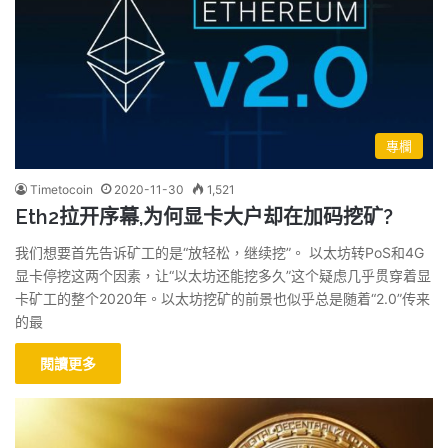
專欄
Timetocoin
2020-11-30
1,521
Eth2拉开序幕,为何显卡大户却在加码挖矿?
我们想要首先告诉矿工的是“放轻松，继续挖”。 以太坊转PoS和4G
显卡停挖这两个因素，让“以太坊还能挖多久”这个疑虑几乎贯穿着显
卡矿工的整个2020年。以太坊挖矿的前景也似乎总是随着“2.0”传来
的最
閱讀更多