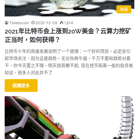
專欄
Timetocoin
2020-12-09
1,614
2021年比特币会上涨到20W美金？云算力挖矿
正当时，如何获得？
比特币十年的高速发展说明了一个道理：一个好的项目，必定会引
起市场关注，因为这是趋势。无论你再牛逼，千万不要和趋势对着
干，你今天置之不理，明天就高攀不起. 现在挖币距离一般的投资者
较远，很多人对此并不了
閱讀更多