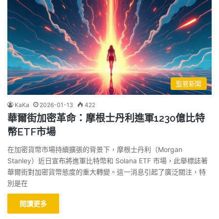
監管新聞
KaKa
2026-01-13
422
華爾街加密革命：摩根士丹利進軍1230億比特
幣ETF市場
在加密貨幣市場持續擴張的背景下，摩根士丹利（Morgan
Stanley）近日宣布將進軍比特幣和 Solana ETF 市場，此舉標誌著
華爾街對加密貨幣態度的重大轉變。這一消息引起了廣泛關注，特
別是在
閱讀更多