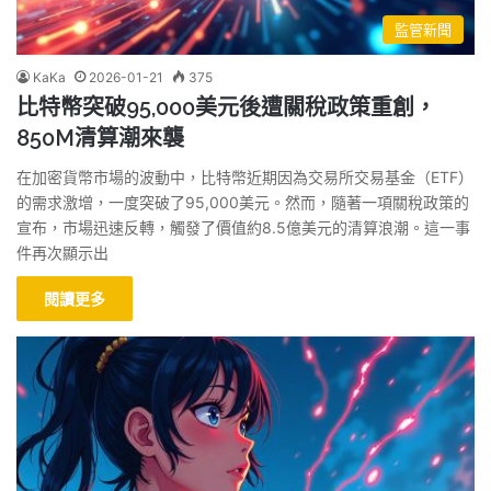
監管新聞
KaKa
2026-01-21
375
比特幣突破95,000美元後遭關稅政策重創，
850M清算潮來襲
在加密貨幣市場的波動中，比特幣近期因為交易所交易基金（ETF）
的需求激增，一度突破了95,000美元。然而，隨著一項關稅政策的
宣布，市場迅速反轉，觸發了價值約8.5億美元的清算浪潮。這一事
件再次顯示出
閱讀更多