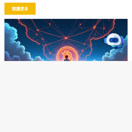
閱讀更多
新聞消息
B
t
KaKa
2026-01-11
319
2026年比特幣價格預測：機構投資者助力15萬
t
美元目標
b
隨著2026年的到來，比特幣（Bitcoin）的價格預測成為投資者和市
場分析師關注的焦點。根據FXEmpire的報導，比特幣價格可能在