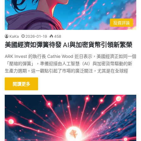
投資評論
KaKa
2026-01-19
458
美國經濟如彈簧待發 AI與加密貨幣引領新繁榮
ARK Invest 的執行長 Cathie Wood 近日表示，美國經濟正如同一個
「壓縮的彈簧」，準備迎接由人工智慧（AI）與加密貨幣驅動的新
生產力週期。這一觀點引起了市場的廣泛關注，尤其是在全球經
閱讀更多