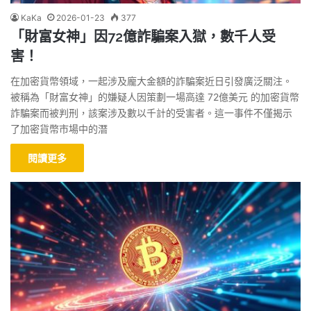
KaKa
2026-01-23
377
「財富女神」因72億詐騙案入獄，數千人受
害！
在加密貨幣領域，一起涉及龐大金額的詐騙案近日引發廣泛關注。
被稱為「財富女神」的嫌疑人因策劃一場高達 72億美元 的加密貨幣
詐騙案而被判刑，該案涉及數以千計的受害者。這一事件不僅揭示
了加密貨幣市場中的潛
閱讀更多