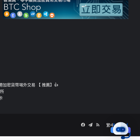
運的香港加密貨幣埸外交易 【 推薦】👍
易所
卡
Facebook
Telegram
RSS
繁中
簡中