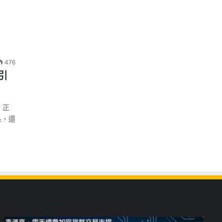
476
引
 正
系，還