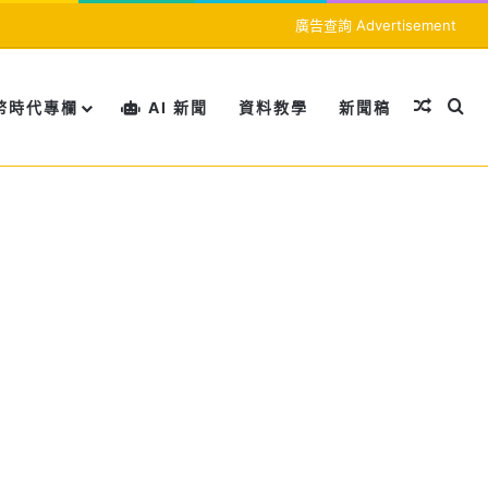
廣告查詢 Advertisement
隨機文
搜
幣時代專欄
AI 新聞
資料教學
新聞稿