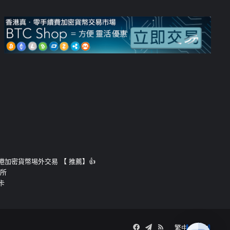
運的香港加密貨幣埸外交易 【 推薦】👍
易所
卡
Facebook
Telegram
RSS
繁中
簡中