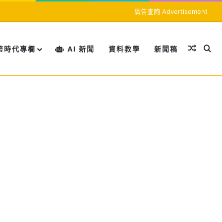
廣告查詢 Advertisement
隨機文
搜
幣時代專欄
AI 新聞
資料教學
新聞稿