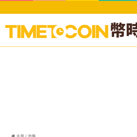
主頁
/
流傳