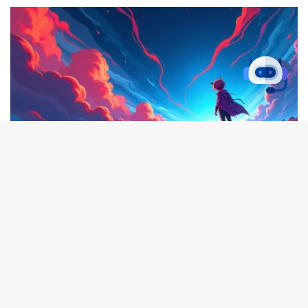
Defi
B
KaKa
2025-09-20
434
t
Curve Finance 提案：將 CRV 轉型為收益資
產，價值 6,000 萬美元投票中
t
Curve Finance 社群近日正就一項價值 6,000 萬美元的提案進行投
b
票，該提案旨在透過名為 Yield Basis 的新協議，將 CRV 代幣轉變
為收益資產。此提案由創辦人 Michael
閱讀更多