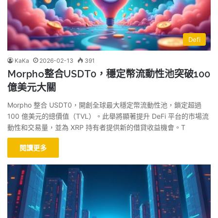
Defi
KaKa
2026-02-13
391
Morpho整合USDT0，穩定幣流動性池突破100
億美元大關
Morpho 整合 USDT0，開創全球最大穩定幣流動性池，鎖定超過
100 億美元的總價值（TVL）。此舉將顯著提升 DeFi 平台的市場流
動性和交易量，並為 XRP 持有者提供新的借貸收益機會。T
閱讀更多