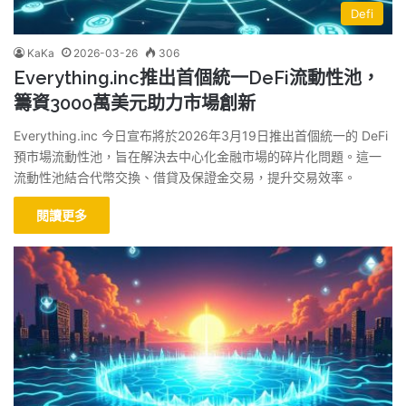
Defi
KaKa
2026-03-26
306
Everything.inc推出首個統一DeFi流動性池，
籌資3000萬美元助力市場創新
Everything.inc 今日宣布將於2026年3月19日推出首個統一的 DeFi
預市場流動性池，旨在解決去中心化金融市場的碎片化問題。這一
流動性池結合代幣交換、借貸及保證金交易，提升交易效率。
閱讀更多