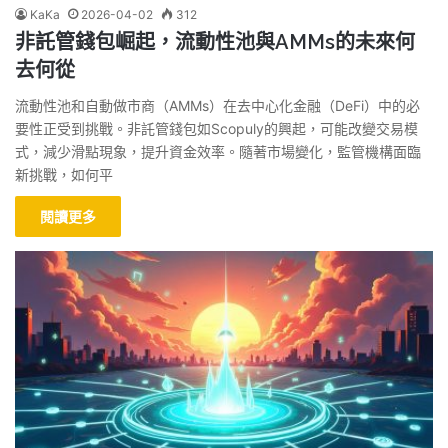
KaKa
2026-04-02
312
非託管錢包崛起，流動性池與AMMs的未來何
去何從
流動性池和自動做市商（AMMs）在去中心化金融（DeFi）中的必
要性正受到挑戰。非託管錢包如Scopuly的興起，可能改變交易模
式，減少滑點現象，提升資金效率。隨著市場變化，監管機構面臨
新挑戰，如何平
閱讀更多