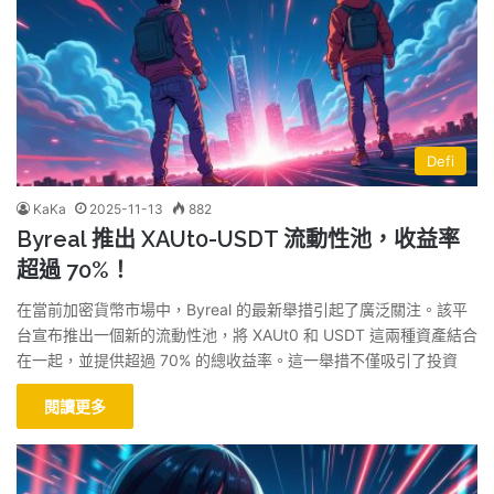
Defi
KaKa
2025-11-13
882
Byreal 推出 XAUt0-USDT 流動性池，收益率
超過 70%！
在當前加密貨幣市場中，Byreal 的最新舉措引起了廣泛關注。該平
台宣布推出一個新的流動性池，將 XAUt0 和 USDT 這兩種資產結合
在一起，並提供超過 70% 的總收益率。這一舉措不僅吸引了投資
閱讀更多