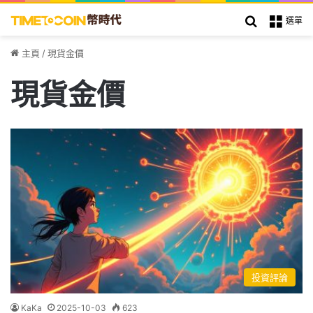
搜索
選單
主頁
/
現貨金價
現貨金價
投資評論
KaKa
2025-10-03
623