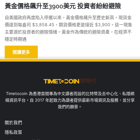
黃金價格飆升至3900美元 投資者紛紛避險
自美國政府再度陷入停擺以來，黃金價格飆升至歷史新高，現貨金
價達到每盎司 $3,858.45，期貨價格更是接近 $3,900。這一現象
主要源於投資者的避險情緒。黃金作為傳統的避險資產，在經濟不
穩定時期通
閱讀更多
Timetocoin 為香港首間專為中文讀者而設的比特幣及去中心化、私隱網
絡資訊平台，自 2017 年起致力為讀者提供最新市場資訊及服務，並分享
我們的願景。
關於我們
隱私政策