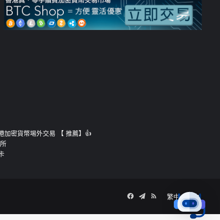
運的香港加密貨幣埸外交易 【 推薦】👍
易所
卡
Facebook
Telegram
RSS
繁中
簡中