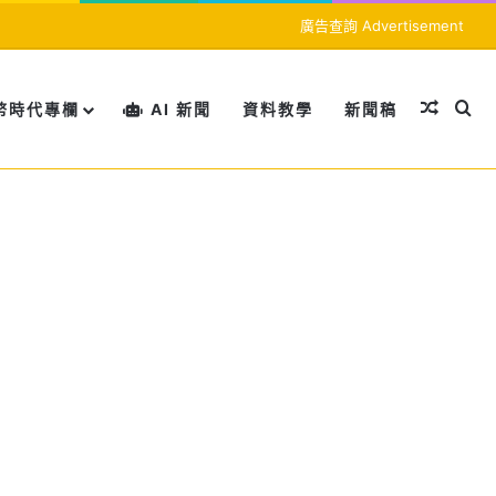
廣告查詢 Advertisement
隨機文
搜
幣時代專欄
AI 新聞
資料教學
新聞稿