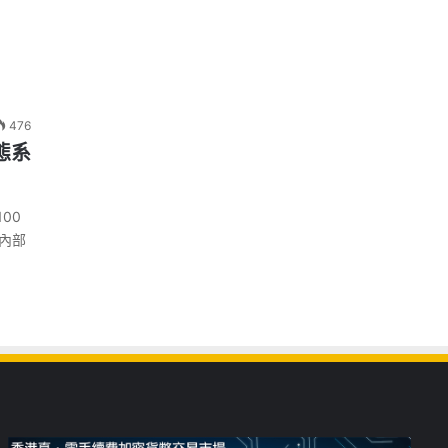
476
態系
00
統內部