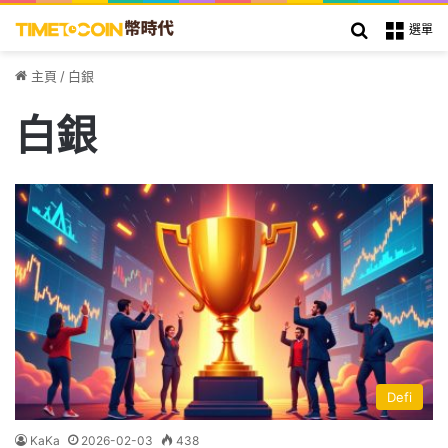
搜索
選單
主頁
/
白銀
白銀
Defi
KaKa
2026-02-03
438