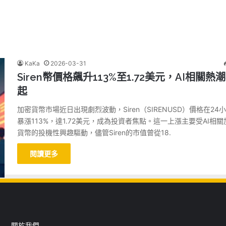
KaKa
2026-03-31
Siren幣價格飆升113%至1.72美元，AI相關熱
起
加密貨幣市場近日出現劇烈波動，Siren（SIRENUSD）價格在24
暴漲113%，達1.72美元，成為投資者焦點。這一上漲主要受AI相關
貨幣的投機性興趣驅動，儘管Siren的市值曾從18.
閱讀更多
關於我們