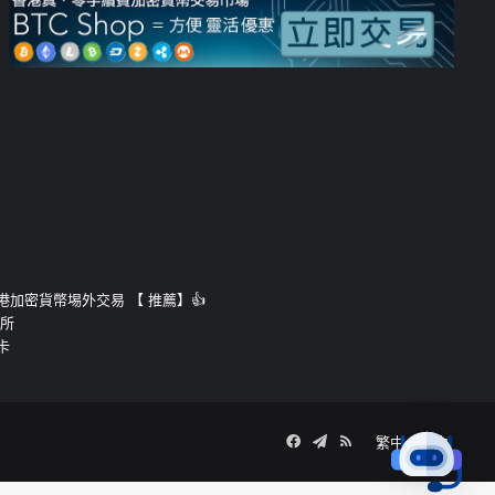
運的香港加密貨幣埸外交易 【 推薦】👍
易所
卡
Facebook
Telegram
RSS
繁中
簡中