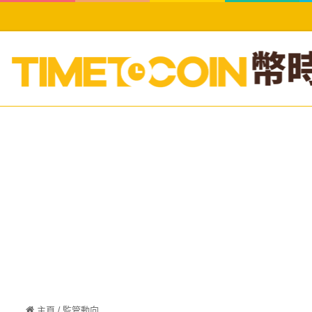
主頁
/
監管動向