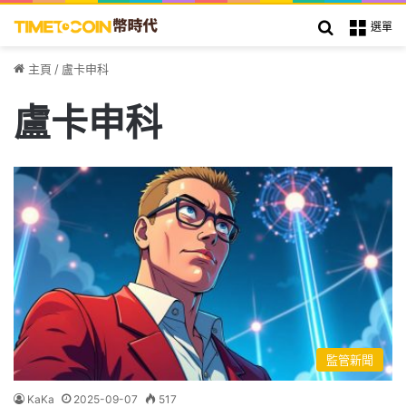
搜索
選單
主頁
/
盧卡申科
盧卡申科
監管新聞
KaKa
2025-09-07
517