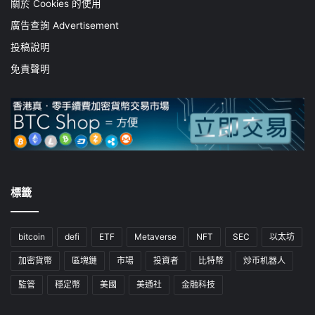
關於 Cookies 的使用
廣告查詢 Advertisement
投稿說明
免責聲明
標籤
bitcoin
defi
ETF
Metaverse
NFT
SEC
以太坊
加密貨幣
區塊鏈
市場
投資者
比特幣
炒币机器人
監管
穩定幣
美國
美通社
金融科技