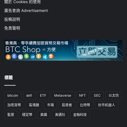
關於 Cookies 的使用
廣告查詢 Advertisement
投稿說明
免責聲明
標籤
bitcoin
defi
ETF
Metaverse
NFT
SEC
以太坊
加密貨幣
區塊鏈
市場
投資者
比特幣
炒币机器人
監管
穩定幣
美國
美通社
金融科技