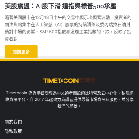
美股震盪：AI股下滑 道指與標普500承壓
隨著美國股市在12月18日中午的交易中顯示出顯著波動，投資者的
關注焦點集中在人工智慧（AI）股票的持續滑落及委內瑞拉石油封
鎖對市場的影響。S&P 500指數和道瓊工業指數的下跌，反映了投
資者對
閱讀更多
Timetocoin 為香港首間專為中文讀者而設的比特幣及去中心化、私隱網
絡資訊平台，自 2017 年起致力為讀者提供最新市場資訊及服務，並分享
我們的願景。
關於我們
隱私政策