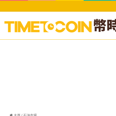
主頁
/
石油市場