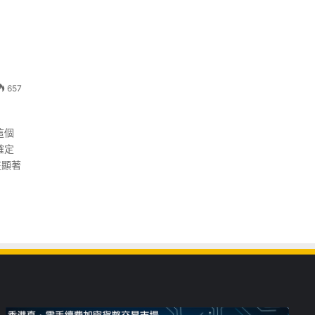
657
這個
確定
在顯著