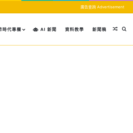
廣告查詢 Advertisement
隨機文
搜
幣時代專欄
AI 新聞
資料教學
新聞稿