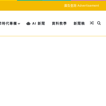
廣告查詢 Advertisement
隨機文
搜
幣時代專欄
AI 新聞
資料教學
新聞稿