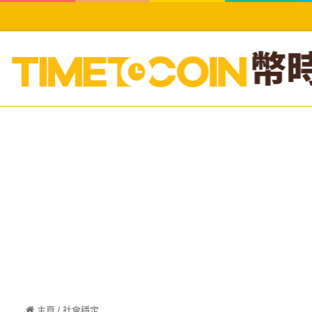
主頁
/
社會穩定