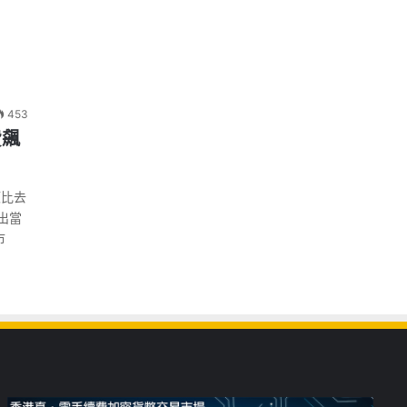
453
費飆
額比去
出當
市