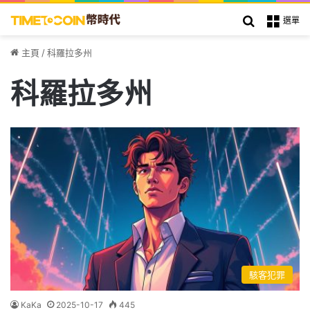
搜索
選單
主頁
/
科羅拉多州
科羅拉多州
駭客犯罪
KaKa
2025-10-17
445